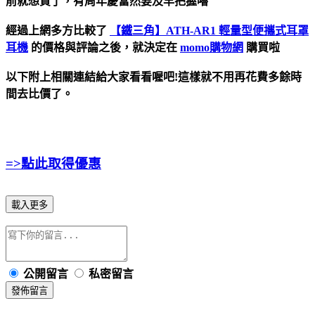
前就想買了，有周年慶當然要及早把握嚕
經過上網多方比較了
【鐵三角】ATH-AR1 輕量型便攜式耳罩
耳機
的價格與評論之後，就決定在
momo購物網
購買啦
以下附上相關連結給大家看看喔吧!這樣就不用再花費多餘時
間去比價了。
=>點此取得優惠
載入更多
公開留言
私密留言
發佈留言